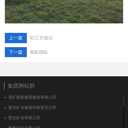
职工开放日
精彩团队
集团网站群
兖矿能源集团股份有限公司
新汶矿业集团有限责任公司
西北矿业有限公司