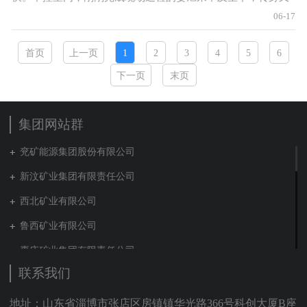
和技术人员围到电脑前，盯着不断变化的数据曲线反复
06-17
首页
上一页
1
2
3
4
5
6
下一页
末页
集团网站群
兖矿能源集团股份有限公司
新汶矿业集团有限责任公司
西北矿业有限公司
鲁西矿业有限公司
枣庄矿业集团有限责任公司
联系我们
兖矿新疆能化有限公司
山东泰山地勘集团
地址：山东省淄博市张店区房镇镇华光路366号科创大厦B座