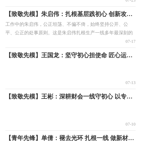
07-23
【致敬先模】朱启伟：扎根基层践初心 创新攻坚显担当
工作中的朱启伟，公正坦荡、不偏不倚，始终坚持公开、公
平、公正的处事原则。这是朱启伟扎根生产一线多年最深刻的
感悟。这是朱启伟反复向车间职工强调的底线要求。
07-17
【致敬先模】王国龙：坚守初心担使命 匠心运维促发展
07-13
【致敬先模】王彬：深耕财会一线守初心 以专业实干护航企业发展
07-10
【青年先锋】单倩：褪去光环 扎根一线 做新材料赛道的“解题人”