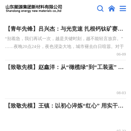
【青年先锋】吕兴杰：与光竞速 扎根钙钛矿赛道的青年“逐光者”
“别着急，我们再试一次，越是关键时刻，越不能轻言放弃。”
……夜晚20点24分，夜色浸染大地，城市褪去白日喧嚣。对于
多数人而言，此时是结束一天工作，休憩放松的夜晚
06-09
【致敬先模】赵鑫洋：从“橄榄绿”到“工装蓝” 初心不改显担当
08-03
【致敬先模】王镇：以初心淬炼“红心” 用实干锻造“精材”