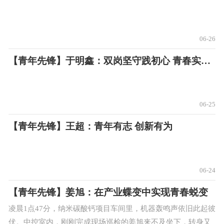
06-26
【青年先锋】于明鑫：双岗坚守践初心 青春实干显担当
06-25
【青年先锋】王超：青年有志 创新有为
06-24
【青年先锋】姜旭：在产业蝶变中实现青春蜕变
凌晨1点47分，纳米碳酸钙项目车间里，机器轰鸣声依旧此起彼
伏。中控室内，刚刚完成现场巡检的姜旭来不及坐下，转身又