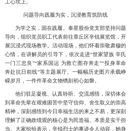
工心坎上。
问题导向践履为实，沉浸教育筑防线
为学之实，固在践履。泰星股份党支部坚持问题
导向，组织党员职工代表前往章丘区辛锐展览馆，开
展沉浸式现场教学。活动现场，他们怀着崇敬肃穆的
心情，在讲解员的引导下，依次走进“世家望族 辛氏
一门三忠良”“家系国运 为救亡图存奔走”“投身革命
奔赴抗日前线”等主题展厅。一幅幅历史图片承载峥
嵘岁月，一件件革命文物镌刻初心如磐。
他们驻足凝视、认真聆听、交流感悟，深切体会
到革命先辈在艰难困苦中坚守信仰、舍生取义的崇高
精神，深刻感悟到今日幸福生活的来之不易，更深刻
理解了正确政绩观的核心是为民造福、本质是实干担
当。大家纷纷表示，辛锐烈士的事迹令人动容，她身