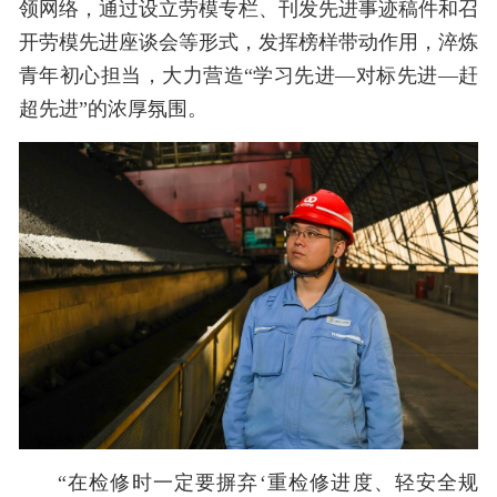
领网络，通过设立劳模专栏、刊发先进事迹稿件和召
开劳模先进座谈会等形式，发挥榜样带动作用，淬炼
青年初心担当，大力营造“学习先进—对标先进—赶
超先进”的浓厚氛围。
“在检修时一定要摒弃‘重检修进度、轻安全规