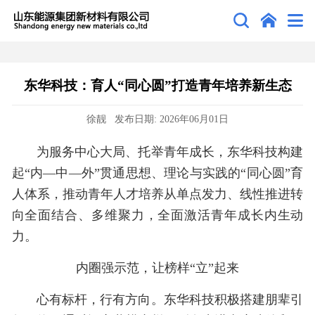
东华科技：育人“同心圆”打造青年培养新生态
徐靓 发布日期: 2026年06月01日
为服务中心大局、托举青年成长，东华科技构建
起“内—中—外”贯通思想、理论与实践的“同心圆”育
人体系，推动青年人才培养从单点发力、线性推进转
向全面结合、多维聚力，全面激活青年成长内生动
力。
内圈强示范，让榜样“立”起来
心有标杆，行有方向。东华科技积极搭建朋辈引